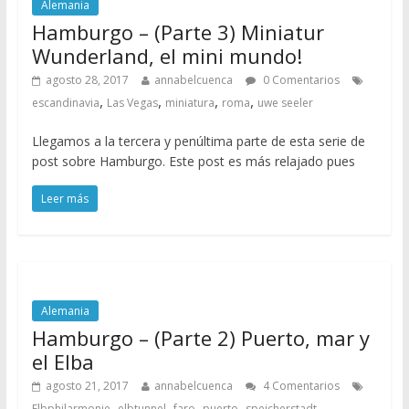
Alemania
Hamburgo – (Parte 3) Miniatur
Wunderland, el mini mundo!
agosto 28, 2017
annabelcuenca
0 Comentarios
,
,
,
,
escandinavia
Las Vegas
miniatura
roma
uwe seeler
Llegamos a la tercera y penúltima parte de esta serie de
post sobre Hamburgo. Este post es más relajado pues
Leer más
Alemania
Hamburgo – (Parte 2) Puerto, mar y
el Elba
agosto 21, 2017
annabelcuenca
4 Comentarios
,
,
,
,
Elbphilarmonie
elbtunnel
faro
puerto
speicherstadt