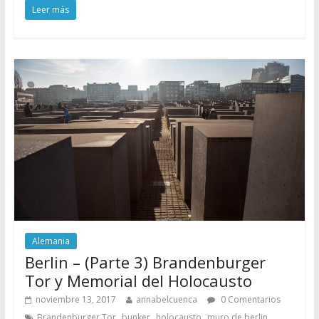
Leer más
Alemania
Berlin – (Parte 3) Brandenburger
Tor y Memorial del Holocausto
noviembre 13, 2017
annabelcuenca
0 Comentarios
,
,
,
,
Brandenburger Tor
bunker
holocausto
muro de berlin