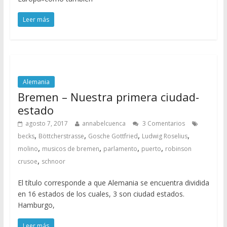
Leer más
Alemania
Bremen – Nuestra primera ciudad-
estado
agosto 7, 2017
annabelcuenca
3 Comentarios
,
,
,
,
becks
Böttcherstrasse
Gosche Gottfried
Ludwig Roselius
,
,
,
,
molino
musicos de bremen
parlamento
puerto
robinson
,
crusoe
schnoor
El título corresponde a que Alemania se encuentra dividida
en 16 estados de los cuales, 3 son ciudad estados.
Hamburgo,
Leer más