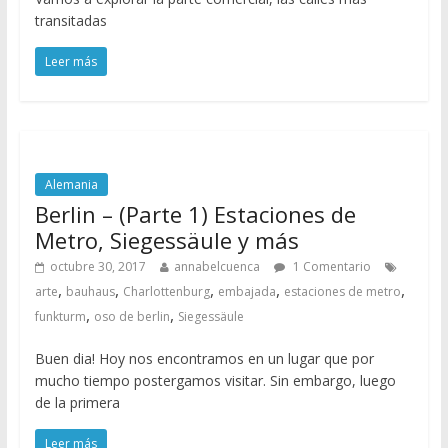
transitadas
Leer más
Alemania
Berlin – (Parte 1) Estaciones de
Metro, Siegessäule y más
octubre 30, 2017
annabelcuenca
1 Comentario
,
,
,
,
,
arte
bauhaus
Charlottenburg
embajada
estaciones de metro
,
,
funkturm
oso de berlin
Siegessäule
Buen dia! Hoy nos encontramos en un lugar que por
mucho tiempo postergamos visitar. Sin embargo, luego
de la primera
Leer más