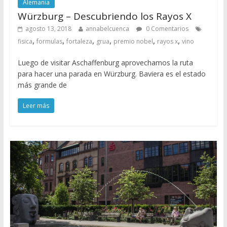
Alemania
Würzburg – Descubriendo los Rayos X
agosto 13, 2018
annabelcuenca
0 Comentarios
,
,
,
,
,
,
fisica
formulas
fortaleza
grua
premio nobel
rayos x
vino
Luego de visitar Aschaffenburg aprovechamos la ruta
para hacer una parada en Würzburg. Baviera es el estado
más grande de
Leer más