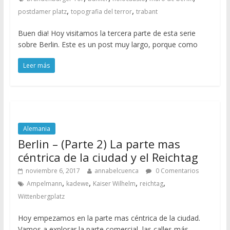
,
,
postdamer platz
topografia del terror
trabant
Buen dia! Hoy visitamos la tercera parte de esta serie
sobre Berlin. Este es un post muy largo, porque como
Leer más
Alemania
Berlin – (Parte 2) La parte mas
céntrica de la ciudad y el Reichtag
noviembre 6, 2017
annabelcuenca
0 Comentarios
,
,
,
,
Ampelmann
kadewe
Kaiser Wilhelm
reichtag
Wittenbergplatz
Hoy empezamos en la parte mas céntrica de la ciudad.
Vamos a explorar la parte comercial, las calles más