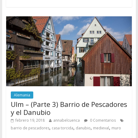
Alemania
Ulm – (Parte 3) Barrio de Pescadores
y el Danubio
febrero 19, 2018
annabelcuenca
0 Comentarios
,
,
,
,
barrio de pescadores
casa torcida
danubio
medieval
muro