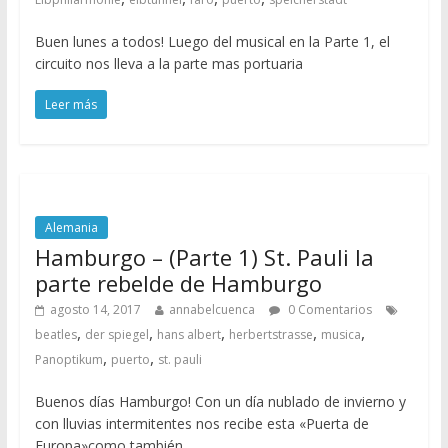
Buen lunes a todos! Luego del musical en la Parte 1, el
circuito nos lleva a la parte mas portuaria
Leer más
Alemania
Hamburgo – (Parte 1) St. Pauli la
parte rebelde de Hamburgo
agosto 14, 2017
annabelcuenca
0 Comentarios
,
,
,
,
,
beatles
der spiegel
hans albert
herbertstrasse
musica
,
,
Panoptikum
puerto
st. pauli
Buenos días Hamburgo! Con un día nublado de invierno y
con lluvias intermitentes nos recibe esta «Puerta de
Europa»como también