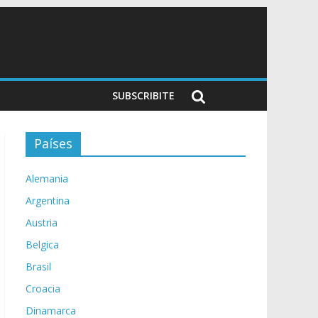
SUBSCRIBITE
Países
Alemania
Argentina
Austria
Belgica
Brasil
Croacia
Dinamarca