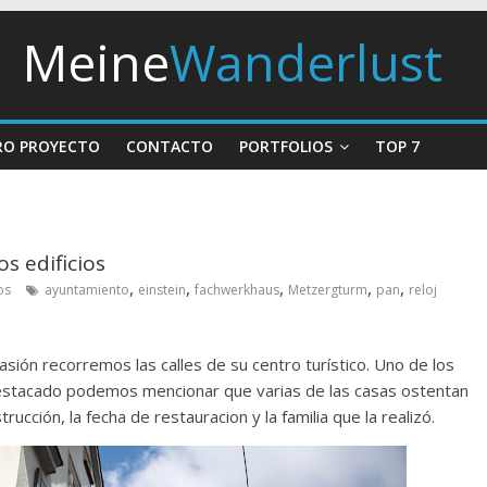
Meine
Wanderlust
RO PROYECTO
CONTACTO
PORTFOLIOS
TOP 7
s edificios
,
,
,
,
,
os
ayuntamiento
einstein
fachwerkhaus
Metzergturm
pan
reloj
ión recorremos las calles de su centro turístico. Uno de los
destacado podemos mencionar que varias de las casas ostentan
rucción, la fecha de restauracion y la familia que la realizó.