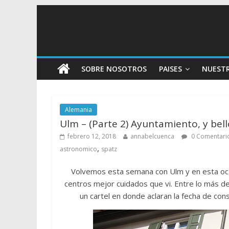
SOBRE NOSOTROS
PAISES
NUEST
Alemania
Ulm – (Parte 2) Ayuntamiento, y bello
febrero 12, 2018
annabelcuenca
0 Comentari
,
astronomico
spatz
Volvemos esta semana con Ulm y en esta ocas
centros mejor cuidados que vi. Entre lo más 
un cartel en donde aclaran la fecha de const