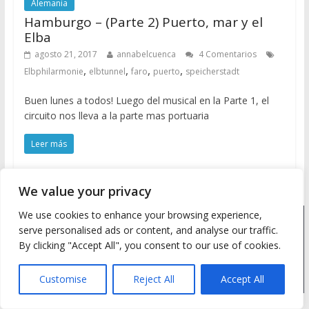
Alemania
Hamburgo – (Parte 2) Puerto, mar y el
Elba
agosto 21, 2017
annabelcuenca
4 Comentarios
,
,
,
,
Elbphilarmonie
elbtunnel
faro
puerto
speicherstadt
Buen lunes a todos! Luego del musical en la Parte 1, el
circuito nos lleva a la parte mas portuaria
Leer más
We value your privacy
We use cookies to enhance your browsing experience,
Copyright © 2026
Meine Wanderlust
. Todos los derechos
serve personalised ads or content, and analyse our traffic.
reservados.
By clicking "Accept All", you consent to our use of cookies.
Tema: ColorMag by
ThemeGrill
. Desarrollado con
WordPress
.
Customise
Reject All
Accept All