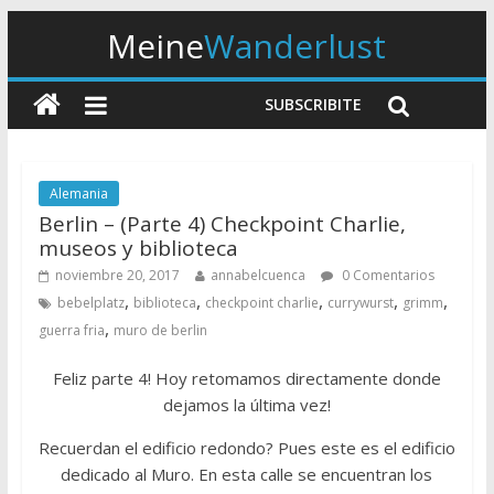
Meine
Wanderlust
SUBSCRIBITE
Alemania
Berlin – (Parte 4) Checkpoint Charlie,
museos y biblioteca
noviembre 20, 2017
annabelcuenca
0 Comentarios
,
,
,
,
,
bebelplatz
biblioteca
checkpoint charlie
currywurst
grimm
,
guerra fria
muro de berlin
Feliz parte 4! Hoy retomamos directamente donde
dejamos la última vez!
Recuerdan el edificio redondo? Pues este es el edificio
dedicado al Muro. En esta calle se encuentran los