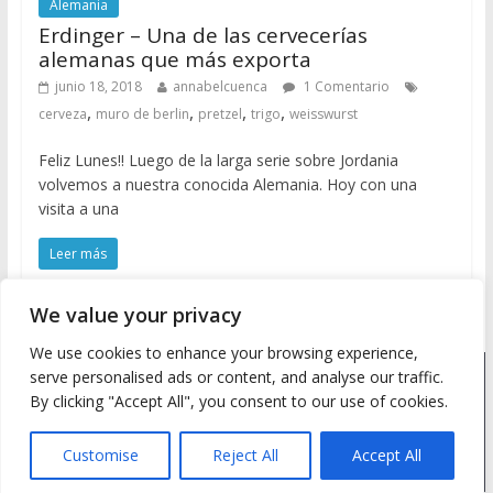
Alemania
Erdinger – Una de las cervecerías
alemanas que más exporta
junio 18, 2018
annabelcuenca
1 Comentario
,
,
,
,
cerveza
muro de berlin
pretzel
trigo
weisswurst
Feliz Lunes!! Luego de la larga serie sobre Jordania
volvemos a nuestra conocida Alemania. Hoy con una
visita a una
Leer más
We value your privacy
We use cookies to enhance your browsing experience,
serve personalised ads or content, and analyse our traffic.
Copyright © 2026
Meine Wanderlust
. Todos los derechos
By clicking "Accept All", you consent to our use of cookies.
reservados.
Tema: ColorMag by
ThemeGrill
. Desarrollado con
WordPress
.
Customise
Reject All
Accept All