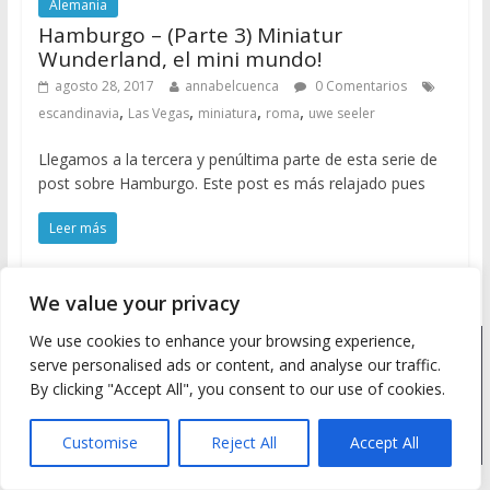
Alemania
Hamburgo – (Parte 3) Miniatur
Wunderland, el mini mundo!
agosto 28, 2017
annabelcuenca
0 Comentarios
,
,
,
,
escandinavia
Las Vegas
miniatura
roma
uwe seeler
Llegamos a la tercera y penúltima parte de esta serie de
post sobre Hamburgo. Este post es más relajado pues
Leer más
We value your privacy
We use cookies to enhance your browsing experience,
Copyright © 2026
Meine Wanderlust
. Todos los derechos
serve personalised ads or content, and analyse our traffic.
reservados.
By clicking "Accept All", you consent to our use of cookies.
Tema: ColorMag by
ThemeGrill
. Desarrollado con
WordPress
.
Customise
Reject All
Accept All