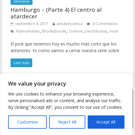
Alemania
Hamburgo – (Parte 4) El centro al
atardecer
septiembre 4, 2017
annabelcuenca
0 Comentarios
,
,
,
,
Alsterarkaden
Brooksbrücke
Cremon
Deichstrasse
moin
El post que tenemos hoy es mucho más corto que los
anteriores. Es como vamos a cerrar nuestra serie sobre
Leer más
We value your privacy
We use cookies to enhance your browsing experience,
Copyright © 2026
Meine Wanderlust
. Todos los derechos
serve personalised ads or content, and analyse our traffic.
reservados.
By clicking "Accept All", you consent to our use of cookies.
Tema: ColorMag by
ThemeGrill
. Desarrollado con
WordPress
.
Customise
Reject All
Accept All