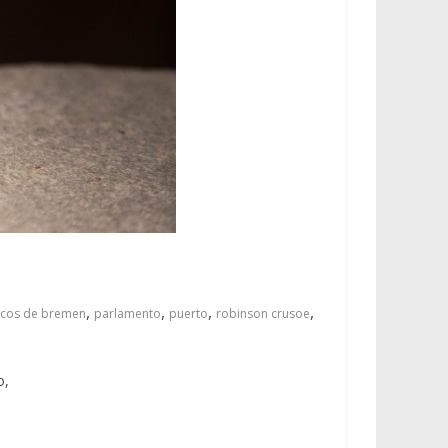
,
,
,
,
cos de bremen
parlamento
puerto
robinson crusoe
o,