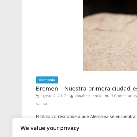
Alemania
Bremen – Nuestra primera ciudad-e
agosto 7, 2017
annabelcuenca
3 Comentarios
schnoor
El título corresponde a que Alemania se encuentra
We value your privacy
Leer más