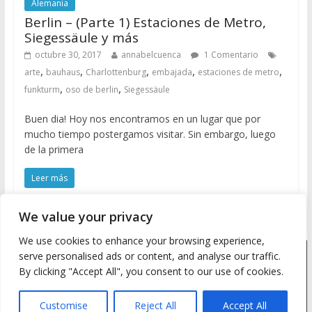
Alemania
Berlin – (Parte 1) Estaciones de Metro,
Siegessäule y más
octubre 30, 2017
annabelcuenca
1 Comentario
,
,
,
,
,
arte
bauhaus
Charlottenburg
embajada
estaciones de metro
,
,
funkturm
oso de berlin
Siegessäule
Buen dia! Hoy nos encontramos en un lugar que por
mucho tiempo postergamos visitar. Sin embargo, luego
de la primera
Leer más
We value your privacy
We use cookies to enhance your browsing experience,
serve personalised ads or content, and analyse our traffic.
Copyright © 2026
Meine Wanderlust
. Todos los derechos
By clicking "Accept All", you consent to our use of cookies.
reservados.
Tema: ColorMag by
ThemeGrill
. Desarrollado con
WordPress
.
Customise
Reject All
Accept All