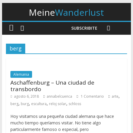
Meine
Wanderlust
SUBSCRIBITE
berg
Alemania
Aschaffenburg – Una ciudad de
transbordo
,
agosto 6, 2018
annabelcuenca
1 Comentario
arte
,
,
,
,
berg
burg
escultura
reloj solar
schloss
Hoy visitamos una pequeña ciudad alemana que hace
mucho tiempo queríamos visitar. No tiene algo
particularmente famoso o especial, pero