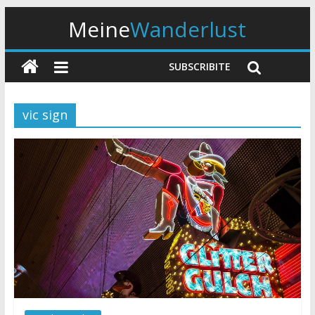
Meine
Wanderlust
SUBSCRIBITE
vic sign