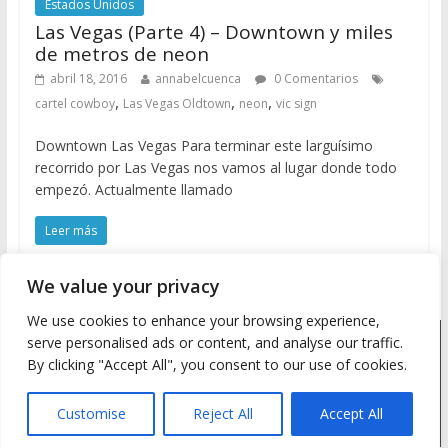
Estados Unidos
Las Vegas (Parte 4) – Downtown y miles
de metros de neon
abril 18, 2016
annabelcuenca
0 Comentarios
,
,
,
cartel cowboy
Las Vegas Oldtown
neon
vic sign
Downtown Las Vegas Para terminar este larguísimo
recorrido por Las Vegas nos vamos al lugar donde todo
empezó. Actualmente llamado
Leer más
We value your privacy
We use cookies to enhance your browsing experience,
serve personalised ads or content, and analyse our traffic.
Copyright © 2026
Meine Wanderlust
. Todos los derechos
By clicking "Accept All", you consent to our use of cookies.
reservados.
Tema: ColorMag by
ThemeGrill
. Desarrollado con
WordPress
.
Customise
Reject All
Accept All