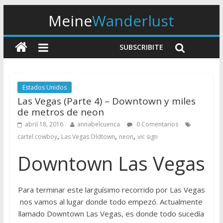
Meine
Wanderlust
SUBSCRIBITE
Estados Unidos
Las Vegas (Parte 4) – Downtown y miles
de metros de neon
abril 18, 2016
annabelcuenca
0 Comentarios
,
,
,
cartel cowboy
Las Vegas Oldtown
neon
vic sign
Downtown Las Vegas
Para terminar este larguísimo recorrido por Las Vegas
nos vamos al lugar donde todo empezó. Actualmente
llamado Downtown Las Vegas, es donde todo sucedía