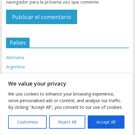
navegador para la próxima vez que comente.
A
Países
l
t
Alemania
e
Argentina
r
Austria
n
We value your privacy
a
Belgica
t
We use cookies to enhance your browsing experience,
Brasil
i
serve personalised ads or content, and analyse our traffic.
Croacia
v
By clicking "Accept All", you consent to our use of cookies.
e
Dinamarca
:
Customise
Reject All
Accept All
Escocia
Eslovaquia