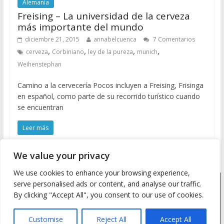
Alemania
Freising – La universidad de la cerveza
más importante del mundo
diciembre 21, 2015
annabelcuenca
7 Comentarios
,
,
,
,
cerveza
Corbiniano
ley de la pureza
munich
Weihenstephan
Camino a la cervecería Pocos incluyen a Freising, Frisinga
en español, como parte de su recorrido turístico cuando
se encuentran
Leer más
We value your privacy
We use cookies to enhance your browsing experience,
serve personalised ads or content, and analyse our traffic.
Copyright © 2026
Meine Wanderlust
. Todos los derechos
By clicking "Accept All", you consent to our use of cookies.
reservados.
Tema: ColorMag by
ThemeGrill
. Desarrollado con
WordPress
.
Customise
Reject All
Accept All