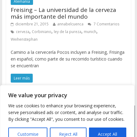
Alemania
Freising – La universidad de la cerveza
más importante del mundo
diciembre 21, 2015
annabelcuenca
7 Comentarios
,
,
,
,
cerveza
Corbiniano
ley de la pureza
munich
Weihenstephan
Camino a la cervecería Pocos incluyen a Freising, Frisinga
en español, como parte de su recorrido turístico cuando
se encuentran
Leer más
We value your privacy
We use cookies to enhance your browsing experience,
serve personalised ads or content, and analyse our traffic.
Copyright © 2026
Meine Wanderlust
. Todos los derechos
By clicking "Accept All", you consent to our use of cookies.
reservados.
Tema: ColorMag by
ThemeGrill
. Desarrollado con
WordPress
.
Customise
Reject All
Accept All