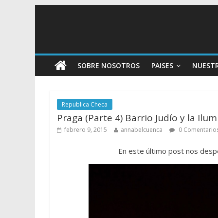
SOBRE NOSOTROS
PAISES
NUEST
Republica Checa
Praga (Parte 4) Barrio Judío y la Il
febrero 9, 2015
annabelcuenca
0 Comentario
En este último post nos desp