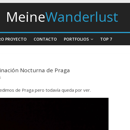
Meine
Wanderlust
RO PROYECTO
CONTACTO
PORTFOLIOS
TOP 7
uminación Nocturna de Praga
s
edimos de Praga pero todavía queda por ver.