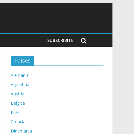
SUBSCRIBITE
Países
Alemania
Argentina
Austria
Belgica
Brasil
Croacia
Dinamarca