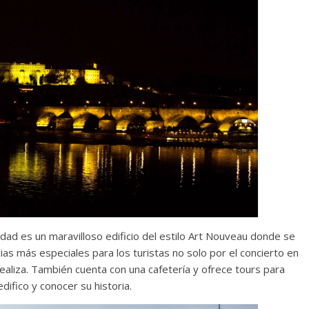
dad es un maravilloso edificio del estilo Art Nouveau donde se
as más especiales para los turistas no solo por el concierto en
realiza. También cuenta con una cafetería y ofrece tours para
edifico y conocer su historia.