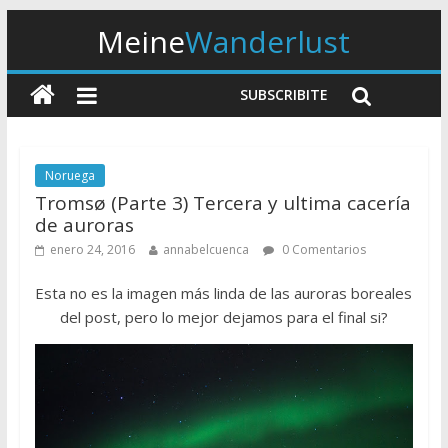
Meine
Wanderlust
SUBSCRIBITE
Noruega
Tromsø (Parte 3) Tercera y ultima cacería
de auroras
enero 24, 2016
annabelcuenca
0 Comentarios
Esta no es la imagen más linda de las auroras boreales
del post, pero lo mejor dejamos para el final si?