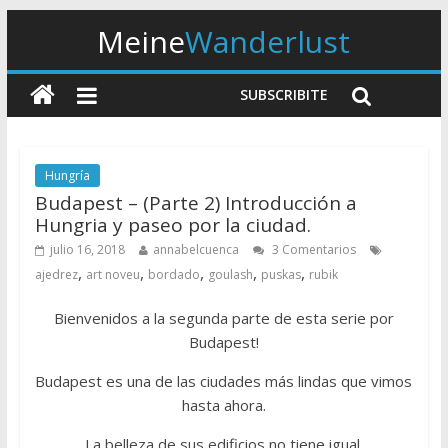
Meine
Wanderlust
SUBSCRIBITE
Hungría
Budapest – (Parte 2) Introducción a
Hungria y paseo por la ciudad.
julio 16, 2018
annabelcuenca
3 Comentarios
,
,
,
,
,
ajedrez
art noveu
bordado
goulash
puskas
rubik
Bienvenidos a la segunda parte de esta serie por
Budapest!
Budapest es una de las ciudades más lindas que vimos
hasta ahora.
La belleza de sus edificios no tiene igual.