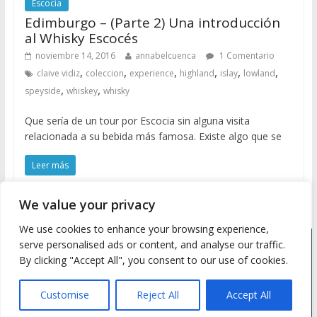
Escocia
Edimburgo – (Parte 2) Una introducción
al Whisky Escocés
noviembre 14, 2016
annabelcuenca
1 Comentario
,
,
,
,
,
,
claive vidiz
coleccion
experience
highland
islay
lowland
,
,
speyside
whiskey
whisky
Que sería de un tour por Escocia sin alguna visita
relacionada a su bebida más famosa. Existe algo que se
Leer más
We value your privacy
We use cookies to enhance your browsing experience,
serve personalised ads or content, and analyse our traffic.
Copyright © 2026
Meine Wanderlust
. Todos los derechos
By clicking "Accept All", you consent to our use of cookies.
reservados.
Tema: ColorMag by
ThemeGrill
. Desarrollado con
WordPress
.
Customise
Reject All
Accept All