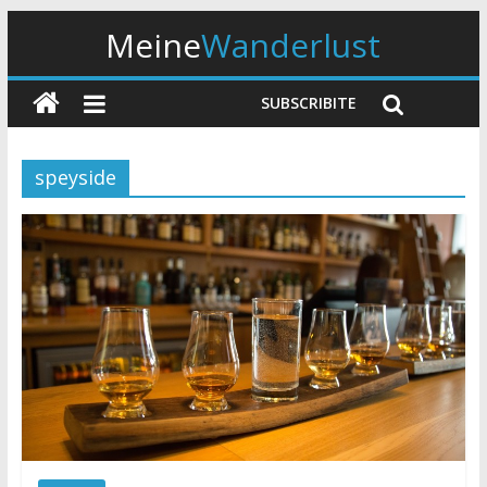
Meine
Wanderlust
SUBSCRIBITE
speyside