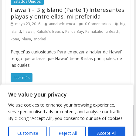
Estados Unidos
Hawai’i – Big Island (Parte 1) Interesantes
playas y entre ellas, mi preferida
mayo 23, 2016
annabelcuenca
0 Comentarios
big
,
,
,
,
,
island
hawaii
Kahalu'u Beach
Kailua Bay
Kamakahonu Beach
,
,
kona
playa
snorkel
Pequeñas curiosidades Para empezar a hablar de Hawai’i
tengo que aclarar que Hawai’i tiene 8 islas principales, de
las cuales
Leer más
We value your privacy
We use cookies to enhance your browsing experience,
serve personalised ads or content, and analyse our traffic.
Copyright © 2026
Meine Wanderlust
. Todos los derechos
By clicking "Accept All", you consent to our use of cookies.
reservados.
Tema: ColorMag by
ThemeGrill
. Desarrollado con
WordPress
.
Customise
Reject All
Accept All