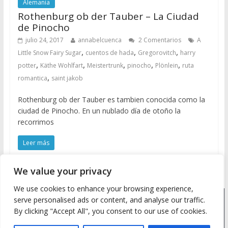
Alemania
Rothenburg ob der Tauber – La Ciudad
de Pinocho
julio 24, 2017
annabelcuenca
2 Comentarios
A
,
,
,
Little Snow Fairy Sugar
cuentos de hada
Gregorovitch
harry
,
,
,
,
,
potter
Käthe Wohlfart
Meistertrunk
pinocho
Plönlein
ruta
,
romantica
saint jakob
Rothenburg ob der Tauber es tambien conocida como la
ciudad de Pinocho. En un nublado día de otoño la
recorrimos
Leer más
We value your privacy
We use cookies to enhance your browsing experience,
serve personalised ads or content, and analyse our traffic.
Copyright © 2026
Meine Wanderlust
. Todos los derechos
By clicking "Accept All", you consent to our use of cookies.
reservados.
Tema: ColorMag by
ThemeGrill
. Desarrollado con
WordPress
.