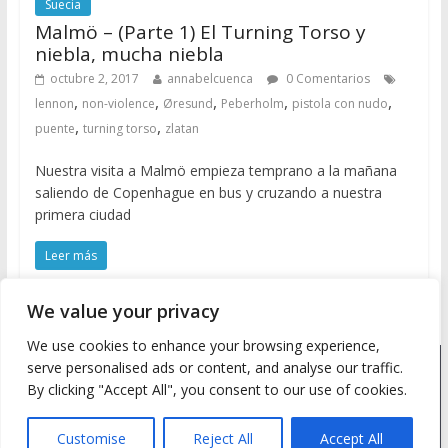
Suecia
Malmö – (Parte 1) El Turning Torso y
niebla, mucha niebla
octubre 2, 2017
annabelcuenca
0 Comentarios
,
,
,
,
,
lennon
non-violence
Øresund
Peberholm
pistola con nudo
,
,
puente
turning torso
zlatan
Nuestra visita a Malmö empieza temprano a la mañana
saliendo de Copenhague en bus y cruzando a nuestra
primera ciudad
Leer más
We value your privacy
We use cookies to enhance your browsing experience,
serve personalised ads or content, and analyse our traffic.
Copyright © 2026
Meine Wanderlust
. Todos los derechos
By clicking "Accept All", you consent to our use of cookies.
reservados.
Tema: ColorMag by
ThemeGrill
. Desarrollado con
WordPress
.
Customise
Reject All
Accept All