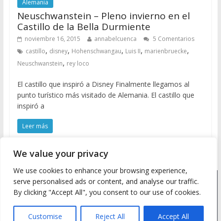
Alemania
Neuschwanstein – Pleno invierno en el
Castillo de la Bella Durmiente
noviembre 16, 2015
annabelcuenca
5 Comentarios
,
,
,
,
,
castillo
disney
Hohenschwangau
Luis II
marienbruecke
,
Neuschwanstein
rey loco
El castillo que inspiró a Disney Finalmente llegamos al
punto turístico más visitado de Alemania. El castillo que
inspiró a
Leer más
We value your privacy
We use cookies to enhance your browsing experience,
serve personalised ads or content, and analyse our traffic.
Copyright © 2026
Meine Wanderlust
. Todos los derechos
By clicking "Accept All", you consent to our use of cookies.
reservados.
Tema: ColorMag by
ThemeGrill
. Desarrollado con
WordPress
.
Customise
Reject All
Accept All