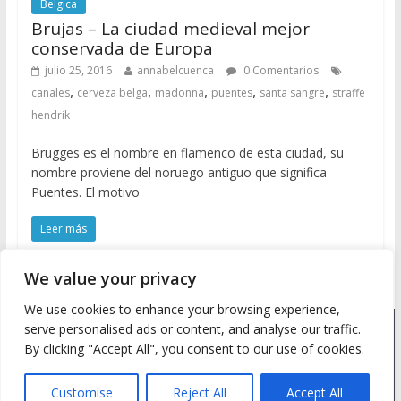
Belgica
Brujas – La ciudad medieval mejor
conservada de Europa
julio 25, 2016
annabelcuenca
0 Comentarios
,
,
,
,
,
canales
cerveza belga
madonna
puentes
santa sangre
straffe
hendrik
Brugges es el nombre en flamenco de esta ciudad, su
nombre proviene del noruego antiguo que significa
Puentes. El motivo
Leer más
We value your privacy
We use cookies to enhance your browsing experience,
serve personalised ads or content, and analyse our traffic.
Copyright © 2026
Meine Wanderlust
. Todos los derechos
By clicking "Accept All", you consent to our use of cookies.
reservados.
Tema: ColorMag by
ThemeGrill
. Desarrollado con
WordPress
.
Customise
Reject All
Accept All