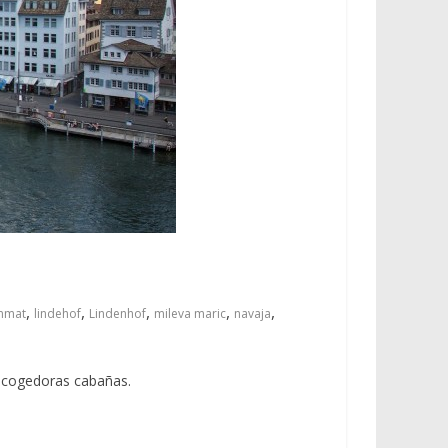
,
,
,
,
,
mmat
lindehof
Lindenhof
mileva maric
navaja
acogedoras cabañas.