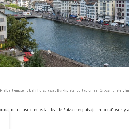
,
,
,
,
,
albert einstein
bahnhofstrasse
Bürkliplatz
cortaplumas
Grossmünster
li
ormalmente asociamos la idea de Suiza con paisajes montañosos y 