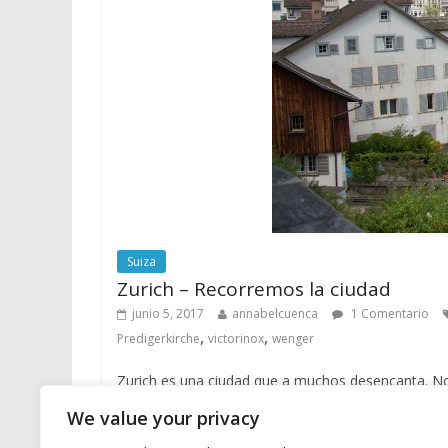
Suiza
Zurich – Recorremos la ciudad
junio 5, 2017
annabelcuenca
1 Comentario
,
,
Predigerkirche
victorinox
wenger
Zurich es una ciudad que a muchos desencanta. N
We value your privacy
Leer más