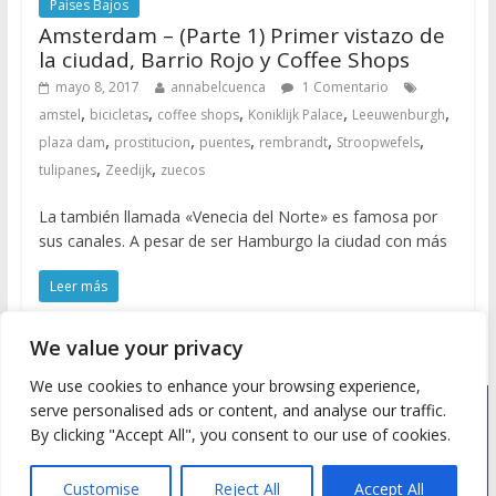
Paises Bajos
Amsterdam – (Parte 1) Primer vistazo de
la ciudad, Barrio Rojo y Coffee Shops
mayo 8, 2017
annabelcuenca
1 Comentario
,
,
,
,
,
amstel
bicicletas
coffee shops
Koniklijk Palace
Leeuwenburgh
,
,
,
,
,
plaza dam
prostitucion
puentes
rembrandt
Stroopwefels
,
,
tulipanes
Zeedijk
zuecos
La también llamada «Venecia del Norte» es famosa por
sus canales. A pesar de ser Hamburgo la ciudad con más
Leer más
We value your privacy
We use cookies to enhance your browsing experience,
serve personalised ads or content, and analyse our traffic.
Copyright © 2026
Meine Wanderlust
. Todos los derechos
By clicking "Accept All", you consent to our use of cookies.
reservados.
Tema: ColorMag by
ThemeGrill
. Desarrollado con
WordPress
.
Customise
Reject All
Accept All