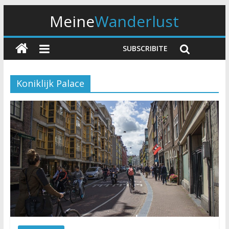
Meine
Wanderlust
SUBSCRIBITE
Koniklijk Palace