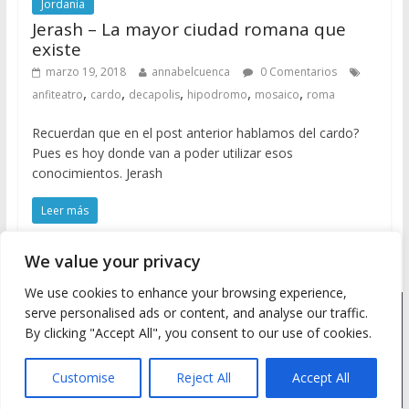
Jordania
Jerash – La mayor ciudad romana que
existe
marzo 19, 2018
annabelcuenca
0 Comentarios
,
,
,
,
,
anfiteatro
cardo
decapolis
hipodromo
mosaico
roma
Recuerdan que en el post anterior hablamos del cardo?
Pues es hoy donde van a poder utilizar esos
conocimientos. Jerash
Leer más
We value your privacy
We use cookies to enhance your browsing experience,
serve personalised ads or content, and analyse our traffic.
Copyright © 2026
Meine Wanderlust
. Todos los derechos
By clicking "Accept All", you consent to our use of cookies.
reservados.
Tema: ColorMag by
ThemeGrill
. Desarrollado con
WordPress
.
Customise
Reject All
Accept All