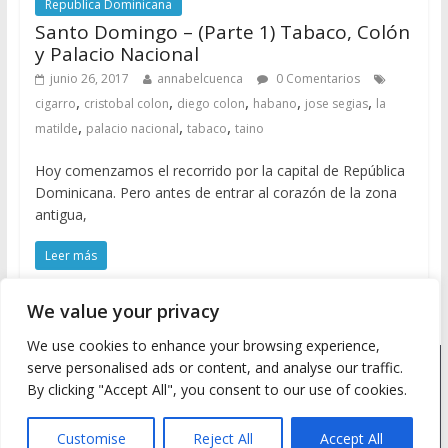
Republica Dominicana
Santo Domingo – (Parte 1) Tabaco, Colón
y Palacio Nacional
junio 26, 2017
annabelcuenca
0 Comentarios
,
,
,
,
,
cigarro
cristobal colon
diego colon
habano
jose segias
la
,
,
,
matilde
palacio nacional
tabaco
taino
Hoy comenzamos el recorrido por la capital de República
Dominicana. Pero antes de entrar al corazón de la zona
antigua,
Leer más
We value your privacy
We use cookies to enhance your browsing experience,
serve personalised ads or content, and analyse our traffic.
Copyright © 2026
Meine Wanderlust
. Todos los derechos
By clicking "Accept All", you consent to our use of cookies.
reservados.
Tema: ColorMag by
ThemeGrill
. Desarrollado con
WordPress
.
Customise
Reject All
Accept All