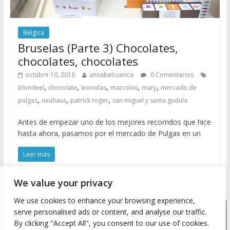
Belgica
Bruselas (Parte 3) Chocolates,
chocolates, chocolates
octubre 10, 2016
annabelcuenca
0 Comentarios
,
,
,
,
,
blondeel
chocolate
leonidas
marcolini
mary
mercado de
,
,
,
pulgas
neuhaus
patrick roger
san miguel y santa gudula
Antes de empezar uno de los mejores recorridos que hice
hasta ahora, pasamos por el mercado de Pulgas en un
Leer más
We value your privacy
We use cookies to enhance your browsing experience,
serve personalised ads or content, and analyse our traffic.
Copyright © 2026
Meine Wanderlust
. Todos los derechos
By clicking "Accept All", you consent to our use of cookies.
reservados.