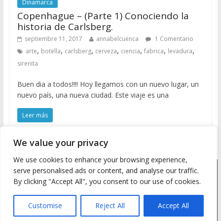
Dinamarca
Copenhague – (Parte 1) Conociendo la
historia de Carlsberg.
septiembre 11, 2017
annabelcuenca
1 Comentario
,
,
,
,
,
,
,
arte
botella
carlsberg
cerveza
ciencia
fabrica
levadura
sirenita
Buen dia a todos!!!! Hoy llegamos con un nuevo lugar, un
nuevo país, una nueva ciudad. Este viaje es una
Leer más
We value your privacy
We use cookies to enhance your browsing experience,
serve personalised ads or content, and analyse our traffic.
Copyright © 2026
Meine Wanderlust
. Todos los derechos
By clicking "Accept All", you consent to our use of cookies.
reservados.
Tema: ColorMag by
ThemeGrill
. Desarrollado con
WordPress
.
Customise
Reject All
Accept All