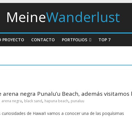
Meine
Wanderlust
O PROYECTO
CONTACTO
PORTFOLIOS
TOP 7
 de arena negra Punalu’u Beach, además visitamos 
,
,
,
arena negra
black sand
hapuna beach
punaluu
 curiosidades de Hawai’i vamos a conocer una de las poquísimas