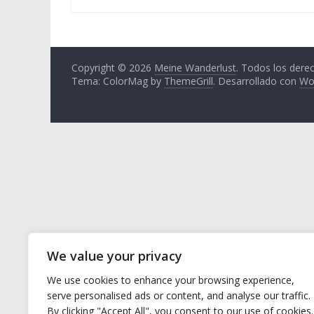
Copyright © 2026
Meine Wanderlust
. Todos los dere
Tema: ColorMag by
ThemeGrill
. Desarrollado con
Wo
We value your privacy
We use cookies to enhance your browsing experience,
serve personalised ads or content, and analyse our traffic.
By clicking "Accept All", you consent to our use of cookies.