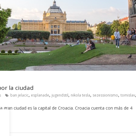
por la ciudad
,
,
,
,
,
s
ban jelacic
esplanade
jugendstil
nikola tesla
sezessionismo
tomislav
gran ciudad es la capital de Croacia. Croacia cuenta con más de 4