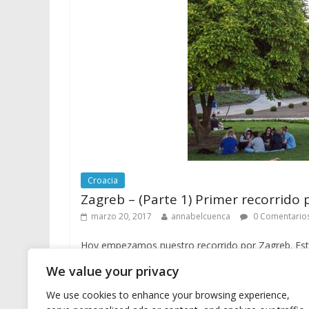
Croacia
Zagreb – (Parte 1) Primer recorrido 
marzo 20, 2017
annabelcuenca
0 Comentario
Hoy empezamos nuestro recorrido por Zagreb. Esta 
We value your privacy
Leer más
We use cookies to enhance your browsing experience,