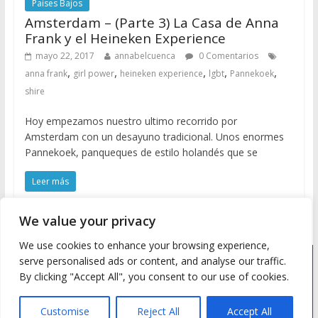
Paises Bajos
Amsterdam – (Parte 3) La Casa de Anna
Frank y el Heineken Experience
mayo 22, 2017
annabelcuenca
0 Comentarios
,
,
,
,
,
anna frank
girl power
heineken experience
lgbt
Pannekoek
shire
Hoy empezamos nuestro ultimo recorrido por
Amsterdam con un desayuno tradicional. Unos enormes
Pannekoek, panqueques de estilo holandés que se
Leer más
We value your privacy
We use cookies to enhance your browsing experience,
serve personalised ads or content, and analyse our traffic.
Copyright © 2026
Meine Wanderlust
. Todos los derechos
By clicking "Accept All", you consent to our use of cookies.
reservados.
Tema: ColorMag by
ThemeGrill
. Desarrollado con
WordPress
.
Customise
Reject All
Accept All