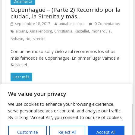
Dinamarca
Copenhague – (Parte 2) Recorrido por la
ciudad, la Sirenita y más…
septiembre 18, 2017
annabelcuenca
0 Comentarios
,
,
,
,
,
albans
Amalienborg
Christiania
Kastellet
monarquia
,
,
Nyhavn
rio
sirenita
Con un hermoso sol y cielo azul recorremos los sitios
más famosos de Copenhague. En primer lugar vamos a
Kastellet.
Leer más
We value your privacy
We use cookies to enhance your browsing experience,
serve personalised ads or content, and analyse our traffic.
Copyright © 2026
Meine Wanderlust
. Todos los derechos
By clicking "Accept All", you consent to our use of cookies.
reservados.
Tema: ColorMag by
ThemeGrill
. Desarrollado con
WordPress
.
Customise
Reject All
Accept All