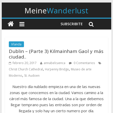
Meine
Wanderlust
SUBSCRIBITE
Irlanda
Dublin – (Parte 3) Kilmainham Gaol y más
ciudad..
febrero 20, 2017
annabelcuenca
0 Comentarios
,
,
Christ Church Cathedral
Ha'penny Bridge
Museo de arte
,
Moderno
St. Audoen
Nuestro día nublado empieza en una de las nuevas
zonas que conocemos en la ciudad. Vamos camino a la
cárcel más famosa de la ciudad. Una a la que debemos
llegar temprano pues las entradas son por orden de
llegada y solo hay un cierto numero por día.