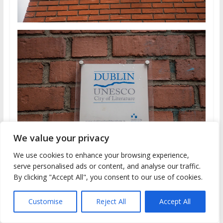
We value your privacy
We use cookies to enhance your browsing experience,
serve personalised ads or content, and analyse our traffic.
Así nos despedimos hasta la próxima! Hasta el
By clicking "Accept All", you consent to our use of cookies.
lunes!!! No se olviden de suscribir!
Customise
Reject All
Accept All