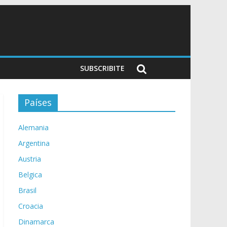
SUBSCRIBITE
Países
Alemania
Argentina
Austria
Belgica
Brasil
Croacia
Dinamarca