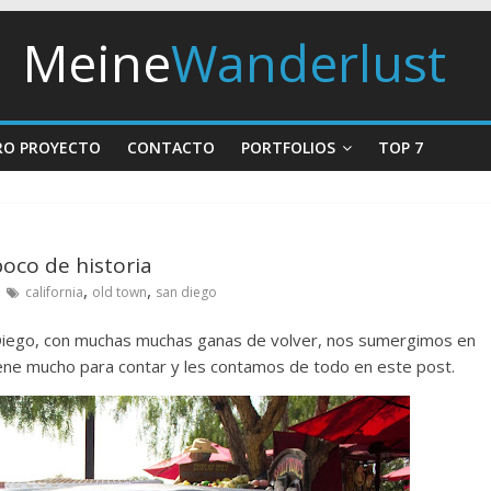
Meine
Wanderlust
RO PROYECTO
CONTACTO
PORTFOLIOS
TOP 7
poco de historia
,
,
california
old town
san diego
 Diego, con muchas muchas ganas de volver, nos sumergimos en
 tiene mucho para contar y les contamos de todo en este post.