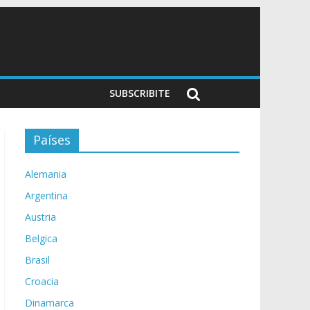
SUBSCRIBITE
Países
Alemania
Argentina
Austria
Belgica
Brasil
Croacia
Dinamarca