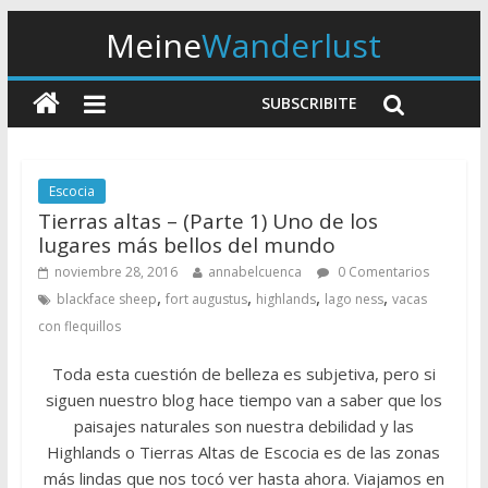
Meine
Wanderlust
SUBSCRIBITE
Escocia
Tierras altas – (Parte 1) Uno de los
lugares más bellos del mundo
noviembre 28, 2016
annabelcuenca
0 Comentarios
,
,
,
,
blackface sheep
fort augustus
highlands
lago ness
vacas
con flequillos
Toda esta cuestión de belleza es subjetiva, pero si
siguen nuestro blog hace tiempo van a saber que los
paisajes naturales son nuestra debilidad y las
Highlands o Tierras Altas de Escocia es de las zonas
más lindas que nos tocó ver hasta ahora. Viajamos en