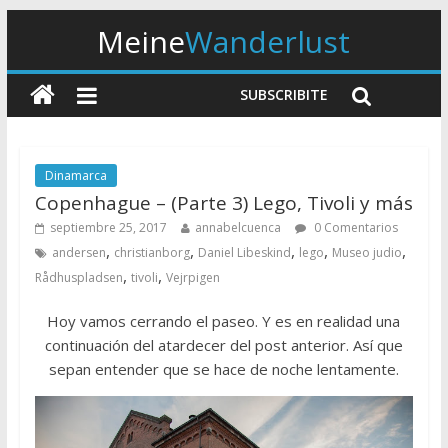
Meine
Wanderlust
SUBSCRIBITE
Dinamarca
Copenhague – (Parte 3) Lego, Tivoli y más
septiembre 25, 2017
annabelcuenca
0 Comentarios
,
,
,
,
,
andersen
christianborg
Daniel Libeskind
lego
Museo judio
,
,
Rådhuspladsen
tivoli
Vejrpigen
Hoy vamos cerrando el paseo. Y es en realidad una
continuación del atardecer del post anterior. Así que
sepan entender que se hace de noche lentamente.