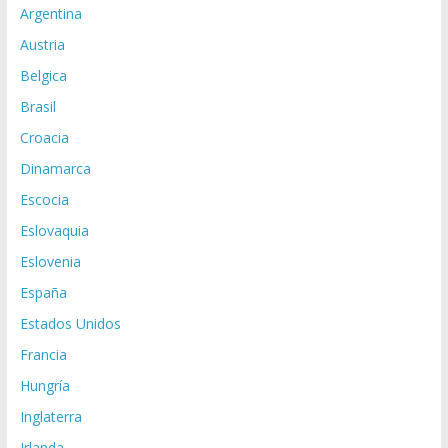
e
Argentina
r
Austria
n
a
Belgica
t
Brasil
i
Croacia
v
e
Dinamarca
:
Escocia
Eslovaquia
Eslovenia
España
Estados Unidos
Francia
Hungría
Inglaterra
Irlanda